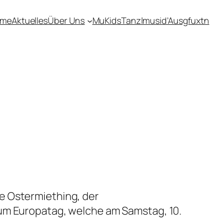
ome
Aktuelles
Über Uns
MuKids
Tanzlmusi
d’Ausgfuxtn
e Ostermiething, der
zum Europatag, welche am Samstag, 10.