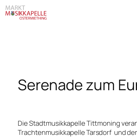
Zum
Inhalt
springen
Serenade zum Eu
Die Stadtmusikkapelle Tittmoning vera
Trachtenmusikkapelle Tarsdorf und der