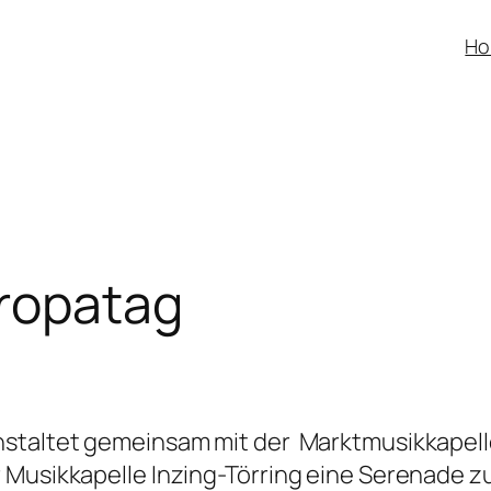
H
ropatag
nstaltet gemeinsam mit der Marktmusikkapell
 Musikkapelle Inzing-Törring eine Serenade 