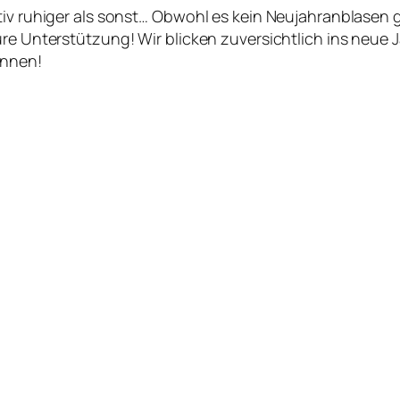
itiv ruhiger als sonst… Obwohl es kein Neujahranblase
ure Unterstützung! Wir blicken zuversichtlich ins neue
önnen!