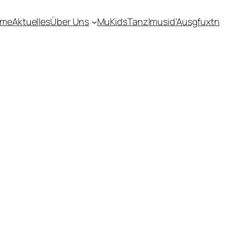
ome
Aktuelles
Über Uns
MuKids
Tanzlmusi
d’Ausgfuxtn