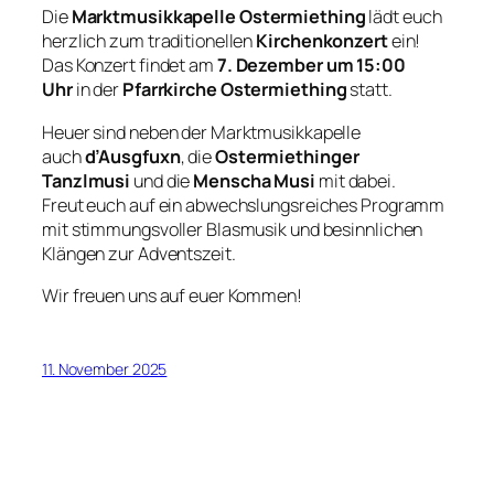
Die
Marktmusikkapelle Ostermiething
lädt euch
herzlich zum traditionellen
Kirchenkonzert
ein!
Das Konzert findet am
7. Dezember um 15:00
Uhr
in der
Pfarrkirche Ostermiething
statt.
Heuer sind neben der Marktmusikkapelle
auch
d’Ausgfuxn
, die
Ostermiethinger
Tanzlmusi
und die
Menscha Musi
mit dabei.
Freut euch auf ein abwechslungsreiches Programm
mit stimmungsvoller Blasmusik und besinnlichen
Klängen zur Adventszeit.
Wir freuen uns auf euer Kommen!
11. November 2025